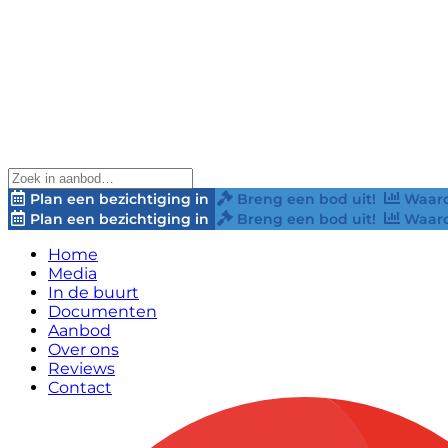
Plan een bezichtiging in
Breng een bod uit!
Waard
Plan een bezichtiging in
Breng een bod uit!
Waard
Home
Media
In de buurt
Documenten
Aanbod
Over ons
Reviews
Contact